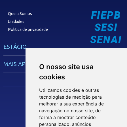
FIEPB
Quem Somos
Unidades
SESI
Política de privacidade
SENAI
ESTÁGIO
IEL
MAIS APRENDIZ
O nosso site usa
cookies
CAPACITAÇÃO EMPRESARIAL
Utilizamos cookies e outras
tecnologias de medição para
OPORTUNIDADES
Siga nossas Redes Sociais
melhorar a sua experiência de
navegação no nosso site, de
MÍDIAS
forma a mostrar conteúdo
personalizado, anúncios
INTRANET