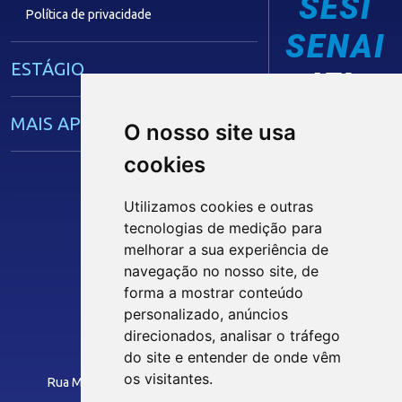
SESI
Política de privacidade
SENAI
ESTÁGIO
IEL
MAIS APRENDIZ
O nosso site usa
cookies
CAPACITAÇÃO EMPRESARIAL
Utilizamos cookies e outras
tecnologias de medição para
OPORTUNIDADES
Siga nossas Redes Sociais
melhorar a sua experiência de
navegação no nosso site, de
MÍDIAS
forma a mostrar conteúdo
personalizado, anúncios
INTRANET
direcionados, analisar o tráfego
Notícias
do site e entender de onde vêm
Instituto Euvaldo Lodi - Paraíba
Vídeos
os visitantes.
Rua Manoel Gonçalves Guimarães, 195 - José Pinheiro
Podcasts
CEP: 58407-363 - Campina Grande-PB