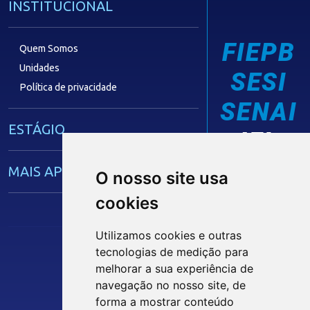
INSTITUCIONAL
FIEPB
Quem Somos
Unidades
SESI
Política de privacidade
SENAI
ESTÁGIO
IEL
MAIS APRENDIZ
O nosso site usa
cookies
CAPACITAÇÃO EMPRESARIAL
Utilizamos cookies e outras
tecnologias de medição para
OPORTUNIDADES
Siga nossas Redes Sociais
melhorar a sua experiência de
navegação no nosso site, de
MÍDIAS
forma a mostrar conteúdo