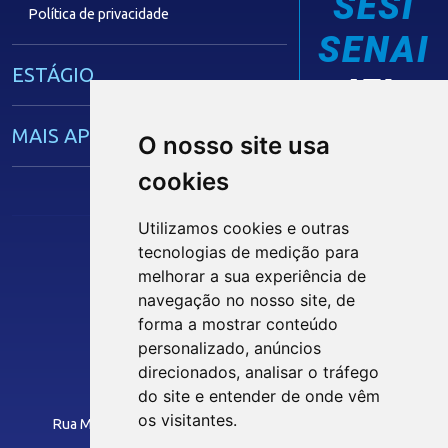
SESI
Política de privacidade
SENAI
ESTÁGIO
IEL
MAIS APRENDIZ
O nosso site usa
cookies
CAPACITAÇÃO EMPRESARIAL
Utilizamos cookies e outras
tecnologias de medição para
OPORTUNIDADES
melhorar a sua experiência de
Siga nossas Redes Sociais
navegação no nosso site, de
MÍDIAS
forma a mostrar conteúdo
personalizado, anúncios
INTRANET
direcionados, analisar o tráfego
Notícias
do site e entender de onde vêm
Instituto Euvaldo Lodi - Paraíba
Vídeos
os visitantes.
Rua Manoel Gonçalves Guimarães, 195 - José Pinheiro
Podcasts
CEP: 58407-363 - Campina Grande-PB