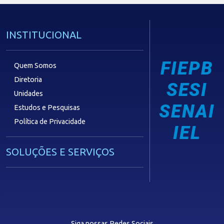
INSTITUCIONAL
FIEPB
Quem Somos
Diretoria
SESI
Unidades
SENAI
Estudos e Pesquisas
Política de Privacidade
IEL
SOLUÇÕES E SERVIÇOS
Guia Industrial
Núcleo de Acesso ao Crédito
Centro Internacional de Negócios -
CIN/PB
Siga nossas Redes Sociais