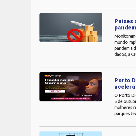
Países 
pandem
Monitorame
mundo imple
pandemia d
dados, a CN
Porto D
acelera
O Porto Di
5 de outubr
mulheres r
parques tec