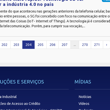
r a indústria 4.0 no país
ente do que aconteceu nas gerações anteriores da telefonia celular, b
o entre pessoas, o 5G foi concebido com foco na comunicação entre ob
ernet das Coisas (IoT- Internet of Things). A tecnologia já é consider
a telecomunicação. Porém, para cumprir sua vocação,...
202
203
204
205
206
207
...
270
271
›
UÇÕES E SERVIÇOS
MÍDIAS
a Industrial
Notícias
leo de Acesso ao Crédito
Vídeos