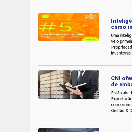
Intelig
como i
Uma intelig
veio primei
Propriedade
inventoras.
CNI ofe
de emb
Estão aber
Exportação,
concorrem a
Gestão & De