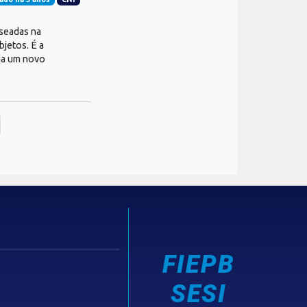
aseadas na
jetos. É a
ada um novo
FIEPB
SESI