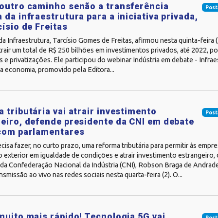
outro caminho senão a transferência
Post
 da infraestrutura para a iniciativa privada,
císio de Freitas
da Infraestrutura, Tarcísio Gomes de Freitas, afirmou nesta quinta-feira (
rair um total de R$ 250 bilhões em investimentos privados, até 2022, p
e privatizações. Ele participou do webinar Indústria em debate - Infrae
a economia, promovido pela Editora...
 tributária vai atrair investimento
Post
eiro, defende presidente da CNI em debate
 com parlamentares
ecisa fazer, no curto prazo, uma reforma tributária para permitir às empre
 exterior em igualdade de condições e atrair investimento estrangeiro,
 da Confederação Nacional da Indústria (CNI), Robson Braga de Andrade
nsmissão ao vivo nas redes sociais nesta quarta-feira (2). O...
muito mais rápido! Tecnologia 5G vai
Post