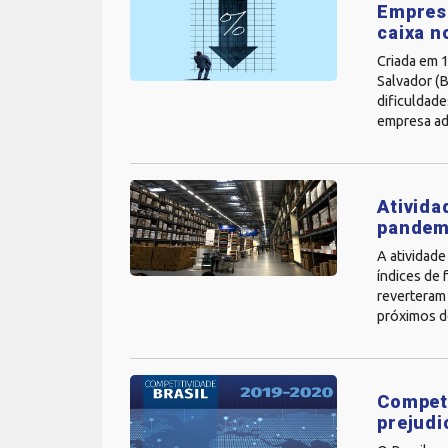
Empresá
caixa 
Criada em 
Salvador (B
dificuldade
empresa ad
Ativida
pandem
A atividade
índices de 
reverteram 
próximos d
Competi
prejudi