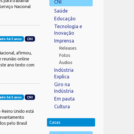
 para trabalhar
CNI
Serviço Nacional
Saúde
Educação
Tecnologia e
Inovação
ado há 5 anos
CNI
Imprensa
Releases
acional, afirmou,
Fotos
e reunião online
Áudios
neste ano texto com
Indústria
Explica
Giro na
Indústria
ado há 5 anos
CNI
Em pauta
Cultura
 Reino Unido está
 levantamento
Casas
os pelo Brasil