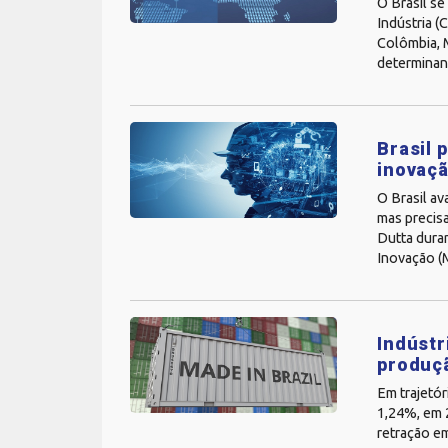
O Brasil se
Indústria (
Colômbia, M
determinant
Brasil 
inovaçã
O Brasil a
mas precisa
Dutta duran
Inovação (M
Indústr
produçã
Em trajetór
1,24%, em 2
retração em