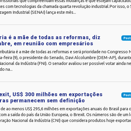
rofissionais que compreendam essas mudanças e que estejam capacitados
es com tecnologias da chamada quarta revolução industrial.Por isso, o 
agem Industrial (SENAI) lança este mês...
ria é a mãe de todas as reformas, diz
Post
mbre, em reunião com empresários
ributária é a mãe de todas as reformas e será prioridade no Congresso N
a-feira (9), o presidente do Senado, Davi Alcolumbre (DEM-AP), durant
cional da Indústria (FNI). O senador avaliou ser possível votar ainda 
o na...
xit, US$ 300 milhões em exportações
Post
iras permanecem sem definição
de ao menos US$ 295,6 milhões em exportações anuais do Brasil para o
com a saída do país da União Europeia, o Brexit. Os números são de um
ração Nacional da Indústria (CNI) que considera produtos hoje exportad