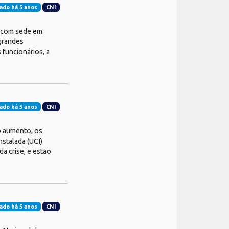
ado há 5 anos
CNI
l com sede em
 grandes
 funcionários, a
ado há 5 anos
CNI
o aumento, os
nstalada (UCI)
a crise, e estão
ado há 5 anos
CNI