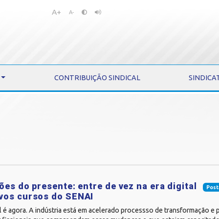
A+
Pular
Pular
A-
para
para
o
o
conteúdo
menu
CONTRIBUIÇÃO SINDICAL
SINDICA
ões do presente: entre de vez na era digital
Post
vos cursos do SENAI
al é agora. A indústria está em acelerado processso de transformação e p