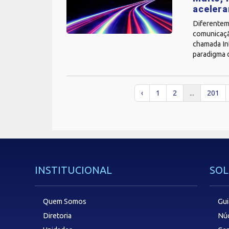
acelera
Diferentem
comunicaçã
chamada Int
paradigma d
‹
1
2
...
201
INSTITUCIONAL
SOL
Quem Somos
Gui
Diretoria
Núc