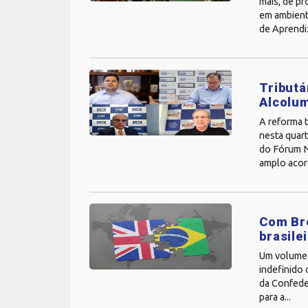
mais, de p
em ambient
de Aprendiz
Tributá
Alcolu
A reforma t
nesta quart
do Fórum Na
amplo acord
Com Bre
brasile
Um volume 
indefinido 
da Confede
para a...