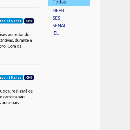
Todas
FIEPB
SESI
ado há 5 anos
CNI
SENAI
IEL
íses ao redor do
ritivas, durante a
mbro. Com os
ado há 5 anos
CNI
Code, realizará de
 carreira para
principais