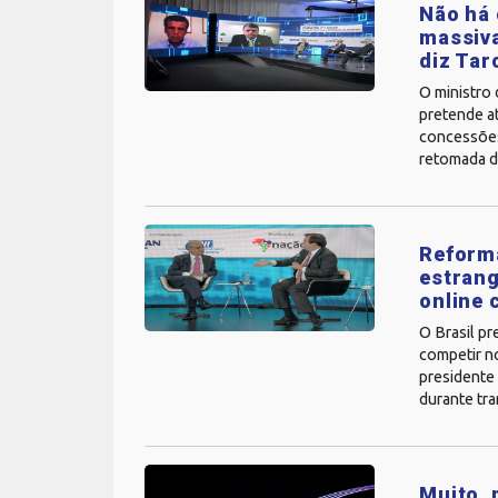
Não há 
massiva
diz Tar
O ministro 
pretende at
concessões 
retomada d
Reforma
estrang
online
O Brasil pr
competir no
presidente
durante tra
Muito, 