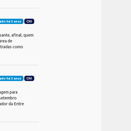
ado há 5 anos
CNI
sante, afinal, quem
área de
istradas como
ado há 5 anos
CNI
agem para
 setembro
ador da Entre