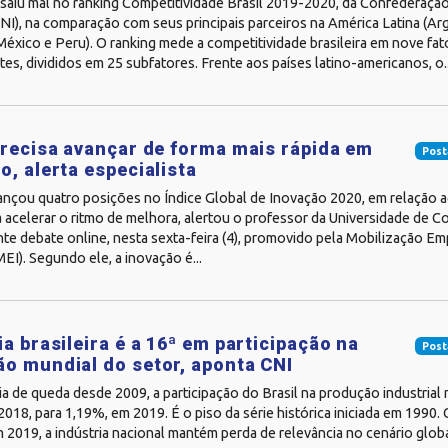
 saiu mal no ranking Competitividade Brasil 2019-2020, da Confederaçã
CNI), na comparação com seus principais parceiros na América Latina (Arg
éxico e Peru). O ranking mede a competitividade brasileira em nove fat
es, divididos em 25 subfatores. Frente aos países latino-americanos, o..
precisa avançar de forma mais rápida em
Post
o, alerta especialista
vançou quatro posições no Índice Global de Inovação 2020, em relação 
 acelerar o ritmo de melhora, alertou o professor da Universidade de C
te debate online, nesta sexta-feira (4), promovido pela Mobilização Emp
EI). Segundo ele, a inovação é...
ia brasileira é a 16ª em participação na
Post
o mundial do setor, aponta CNI
ia de queda desde 2009, a participação do Brasil na produção industrial 
018, para 1,19%, em 2019. É o piso da série histórica iniciada em 1990.
 2019, a indústria nacional mantém perda de relevância no cenário global