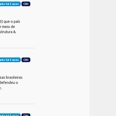
ado há 5 anos
CNI
3) que o país
or meio de
strutura &
ado há 5 anos
CNI
sas brasileiras
 defendeu o
,
ado há 5 anos
CNI