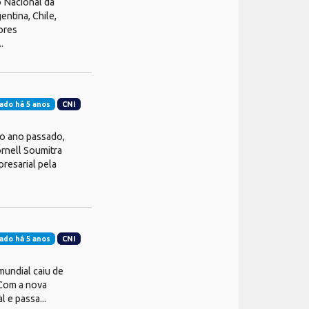
o Nacional da
entina, Chile,
ores
.
ado há 5 anos
CNI
ao ano passado,
ornell Soumitra
resarial pela
ado há 5 anos
CNI
mundial caiu de
 Com a nova
 e passa...