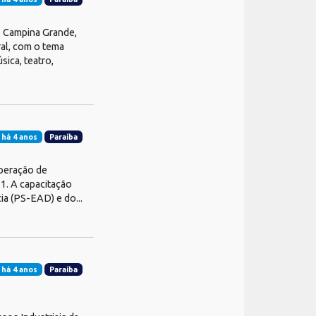
, Campina Grande,
ral, com o tema
ica, teatro,
 há 4 anos
Paraíba
peração de
31. A capacitação
ia (PS-EAD) e do...
 há 4 anos
Paraíba