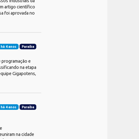
os Industriais da
 artigo científico
sa foi aprovada no
 há 4 anos
Paraíba
e programação e
ssificando na etapa
 equipe Gigapotens,
 há 4 anos
Paraíba
de
euniram na cidade