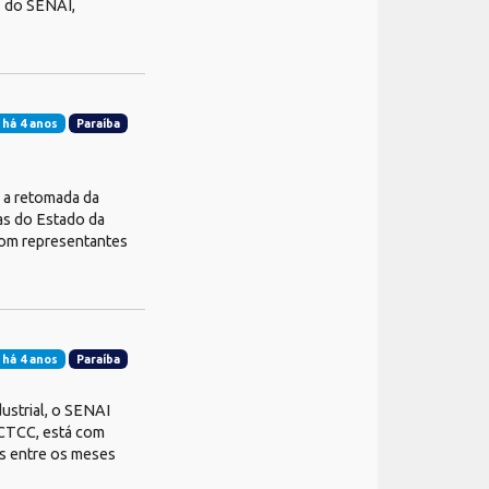
s do SENAI,
 há 4 anos
Paraíba
a a retomada da
ias do Estado da
 com representantes
 há 4 anos
Paraíba
ustrial, o SENAI
 CTCC, está com
os entre os meses