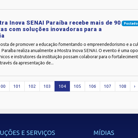
tra Inova SENAI Paraíba recebe mais de 90
Postado
as com soluções inovadoras para a
ia
osta de promover a educação fomentando o empreendedorismo e a cult
 Paraíba realiza anualmente a Mostra Inova SENAI. O evento é uma opo
nicos e instrutores da instituição possam colaborar para o fortalecimen
 através da apresentação de...
100
101
102
103
104
105
106
107
108
›
UÇÕES E SERVIÇOS
MÍDIAS