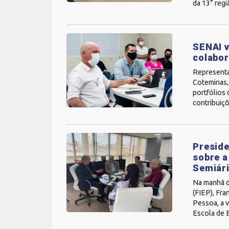
da 13° regi
SENAI v
colabo
Representa
Coteminas, 
portfólios 
contribuiçõ
Preside
sobre a
Semiár
Na manhã de
(FIEP), Fr
Pessoa, a v
Escola de 