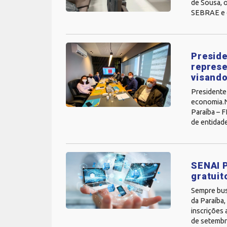
de Sousa, o
SEBRAE e d
Preside
represe
visand
Presidente 
economia.Na
Paraíba – 
de entidade
SENAI P
gratuit
Sempre bus
da Paraíba
inscrições 
de setembro