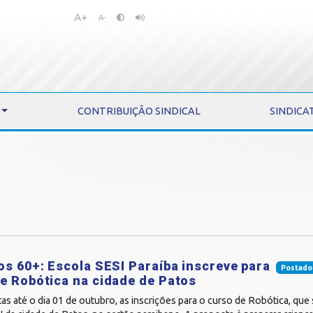
A+
Pular
Pular
A-
para
para
o
o
conteúdo
menu
CONTRIBUIÇÃO SINDICAL
SINDICA
os 60+: Escola SESI Paraíba inscreve para
Postado
e Robótica na cidade de Patos
as até o dia 01 de outubro, as inscrições para o curso de Robótica, que 