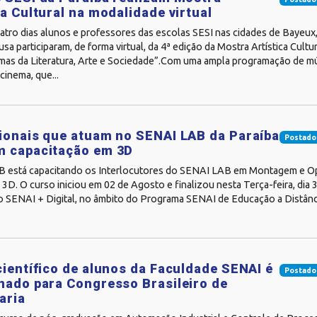
ca Cultural na modalidade virtual
atro dias alunos e professores das escolas SESI nas cidades de Bayeux
sa participaram, de forma virtual, da 4ª edição da Mostra Artística Cultu
mas da Literatura, Arte e Sociedade”.Com uma ampla programação de mús
 cinema, que...
ionais que atuam no SENAI LAB da Paraíba
Postado
m capacitação em 3D
 está capacitando os Interlocutores do SENAI LAB em Montagem e O
3D. O curso iniciou em 02 de Agosto e finalizou nesta Terça-feira, dia 
do SENAI + Digital, no âmbito do Programa SENAI de Educação a Distânc
científico de alunos da Faculdade SENAI é
Postado
nado para Congresso Brasileiro de
aria