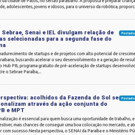
 da cidade de Patos, no sertão paraibano. A proposta é preparar crianças
de, adolescentes, jovens e idosos, para o universo da robótica, proporc
 Sebrae, Senai e IEL divulgam relação de
Postado
s selecionadas para a segunda fase do
ma
madurecimento de startups e de projetos com alto potencial de crescim
araibana, buscando acelerar o seu desenvolvimento e a geração de resul
o Hub PB, programa gratuito de pré-aceleração de startups desenvolvi
tre o Sebrae Paraíba,...
rspectiva: acolhidos da Fazenda do Sol se
Postado
ionalizam através da ação conjunta do
PB e MPT
onalização é essencial para quem busca uma oportunidade de trabalho, e
estiver, mais chances de conseguir uma boa colocação no mercado, e a
 com sucesso.Nesta perspectiva, o SENAI da Paraíba e o Ministério Pú