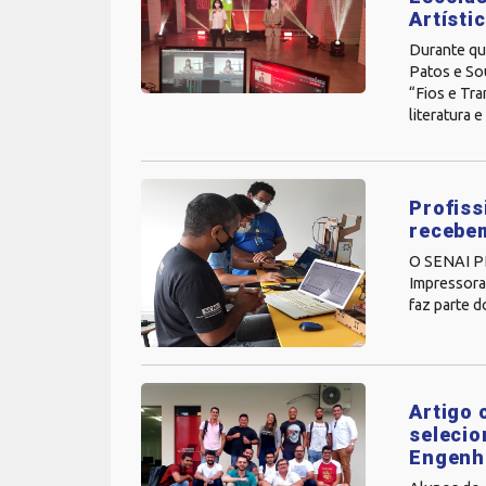
Artísti
Durante qu
Patos e Sou
“Fios e Tra
literatura e
Profiss
recebe
O SENAI PB
Impressora 
faz parte 
Artigo 
selecio
Engenh