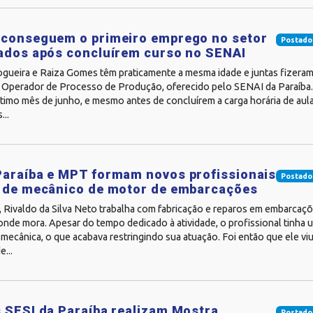
 conseguem o primeiro emprego no setor
Postado
ados após concluírem curso no SENAI
gueira e Raiza Gomes têm praticamente a mesma idade e juntas fizeram
 Operador de Processo de Produção, oferecido pelo SENAI da Paraíba.
timo mês de junho, e mesmo antes de concluírem a carga horária de aulas
...
araíba e MPT formam novos profissionais
Postado
a de mecânico de motor de embarcações
 Rivaldo da Silva Neto trabalha com fabricação e reparos em embarcaçõ
onde mora. Apesar do tempo dedicado à atividade, o profissional tinha
 mecânica, o que acabava restringindo sua atuação. Foi então que ele vi
...
 SESI da Paraíba realizam Mostra
Postado