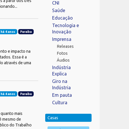
 a partir dos três
CNI
ionando...
Saúde
Educação
Tecnologia e
Inovação
 há 4 anos
Paraíba
Imprensa
Releases
ento e impacto na
Fotos
tados. Essa é a
Áudios
do através de uma
Indústria
Explica
Giro na
Indústria
 há 4 anos
Paraíba
Em pauta
Cultura
 quanto mais
Casas
té mesmo de
blico do Trabalho