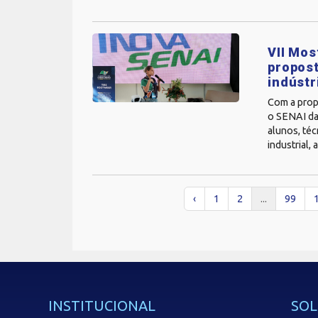
VII Mos
propost
indústr
Com a prop
o SENAI da
alunos, téc
industrial,
‹
1
2
...
99
INSTITUCIONAL
SOL