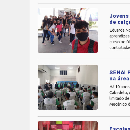
Jovens
de calç
Eduarda No
aprendizes
curso no úl
contratadas
SENAI P
na áre
Há 10 anos,
Cabedelo, 
limitado de
Mecânico de
Escolas