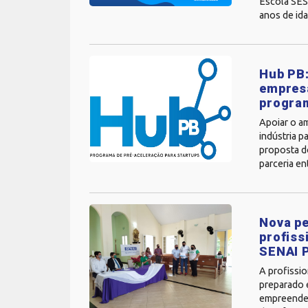
Escola SESI
anos de ida
Hub PB:
empresa
progra
Apoiar o a
indústria p
proposta d
parceria en
Nova pe
profiss
SENAI 
A profissi
preparado 
empreender