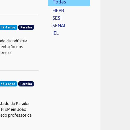
Todas
FIEPB
SESI
SENAI
 há 4 anos
Paraíba
IEL
de da indústria
esentação dos
obre as
 há 4 anos
Paraíba
stado da Paraíba
a FIEP em João
tuado professor da