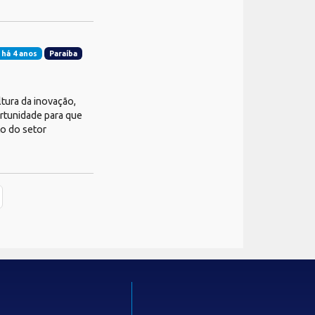
 há 4 anos
Paraíba
ura da inovação,
rtunidade para que
to do setor