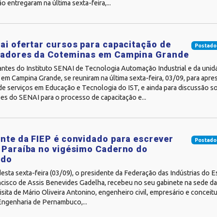
ão entregaram na última sexta-feira,...
ai ofertar cursos para capacitação de
Postado
radores da Coteminas em Campina Grande
ntes do Instituto SENAI de Tecnologia Automação Industrial e da unida
em Campina Grande, se reuniram na última sexta-feira, 03/09, para apr
de serviços em Educação e Tecnologia do IST, e ainda para discussão s
es do SENAI para o processo de capacitação e...
nte da FIEP é convidado para escrever
Postado
 Paraíba no vigésimo Caderno do
ido
sta sexta-feira (03/09), o presidente da Federação das Indústrias do E
ancisco de Assis Benevides Gadelha, recebeu no seu gabinete na sede d
isita de Mário Oliveira Antonino, engenheiro civil, empresário e concei
Engenharia de Pernambuco,...