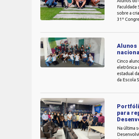
Alunos do 
Faculdade 
sobre a cr
31º Congres
Alunos 
naciona
Cinco alun
eletrônica 
estadual da
da Escola S
Portfól
para re
Desenvo
Na última s
Desenvolvi