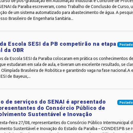
curso de pós-graduação em Automação Industrial e Controle de Process
SENAI da Paraíba escreveram, como Trabalho de Conclusão de Curso, um
iação de um sistema automatizado para abastecimento de água. A pesqui
so Brasileiro de Engenharia Sanitária...
da Escola SESI da PB competirão na etapa
Postado
l da OBR
os da Escola SESI da Paraíba colocaram em prática os conhecimentos d
que estudaram em sala de aula, e tiveram um excelente resultado, se cla
 Olimpíada Brasileira de Robótica e garantindo vaga na fase nacional.A
ESI de Bayeux,...
io de serviços do SENAI é apresentado
Postado
presentantes do Consórcio Público de
lvimento Sustentável e Inovação
exta-feira 27/08, representantes do Consórcio Público Intermunicipal 
mento Sustentável e Inovação do Estado da Paraíba – CONDESPB se r