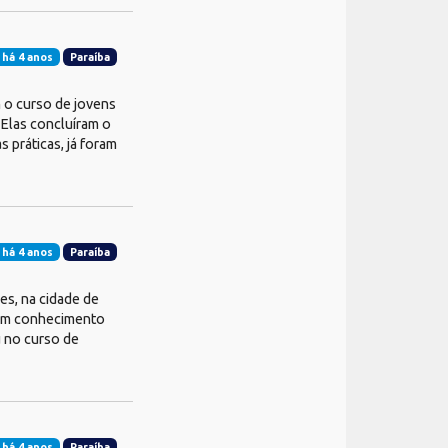
 há 4 anos
Paraíba
 o curso de jovens
Elas concluíram o
 práticas, já foram
 há 4 anos
Paraíba
es, na cidade de
 um conhecimento
u no curso de
 há 4 anos
Paraíba