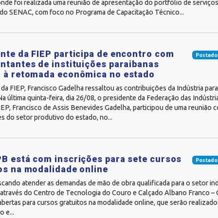
nde foi realizada uma reunião de apresentação do portfólio de serviço
o SENAC, com foco no Programa de Capacitação Técnico...
nte da FIEP participa de encontro com
Postado
ntantes de instituições paraibanas
o à retomada econômica no estado
da FIEP, Francisco Gadelha ressaltou as contribuições da Indústria par
 última quinta-feira, dia 26/08, o presidente da Federação das Indústr
FIEP, Francisco de Assis Benevides Gadelha, participou de uma reunião
s do setor produtivo do estado, no...
B está com inscrições para sete cursos
Postado
os na modalidade online
cando atender as demandas de mão de obra qualificada para o setor ind
, através do Centro de Tecnologia do Couro e Calçado Albano Franco –
abertas para cursos gratuitos na modalidade online, que serão realizad
 e...