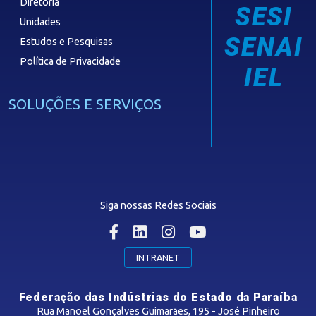
Diretoria
SESI
Unidades
SENAI
Estudos e Pesquisas
Política de Privacidade
IEL
SOLUÇÕES E SERVIÇOS
Guia Industrial
Núcleo de Acesso ao Crédito
Centro Internacional de Negócios -
CIN/PB
Siga nossas Redes Sociais
CONTRIBUIÇÃO SINDICAL
INTRANET
SINDICATOS FILIADOS
Federação das Indústrias do Estado da Paraíba
Rua Manoel Gonçalves Guimarães, 195 - José Pinheiro