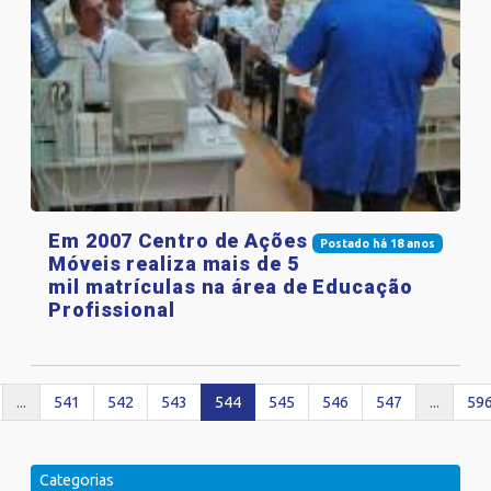
Em 2007 Centro de Ações
Postado há 18 anos
Móveis realiza mais de 5
mil matrículas na área de Educação
Profissional
...
541
542
543
544
545
546
547
...
59
Categorias