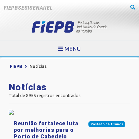
FIEPB
SESI
SENAI
IEL
MENU
FIEPB
Notícias
Notícias
Total de 8955 registros encontrados
Reunião fortalece luta
Postado há 18 anos
por melhorias para o
Porto de Cabedelo