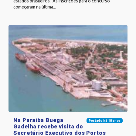
estados brasileiros. As inscrições para o concurso
começaram na última...
Na Paraíba Buega
Postado há 18 anos
Gadelha recebe visita do
Secretário Executivo dos Portos