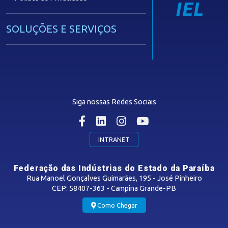
IEL
SOLUÇÕES E SERVIÇOS
Guia Industrial
Núcleo de Acesso ao Crédito
Centro Internacional de Negócios -
CIN/PB
Siga nossas Redes Sociais
CONTRIBUIÇÃO SINDICAL
INTRANET
SINDICATOS FILIADOS
Federação das Indústrias do Estado da Paraíba
Rua Manoel Gonçalves Guimarães, 195 - José Pinheiro
CEP: 58407-363 - Campina Grande-PB
MÍDIAS
Como Chegar
Notícias