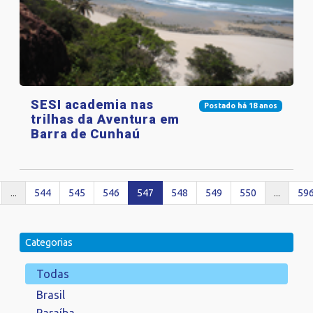
SESI academia nas
Postado há 18 anos
trilhas da Aventura em
Barra de Cunhaú
...
544
545
546
547
548
549
550
...
59
Categorias
Todas
Brasil
Paraíba