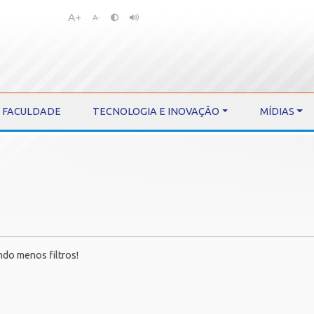
A+
Pular
Pular
A-
para
para
o
o
conteúdo
menu
FACULDADE
TECNOLOGIA E INOVAÇÃO
MÍDIAS
ndo menos filtros!