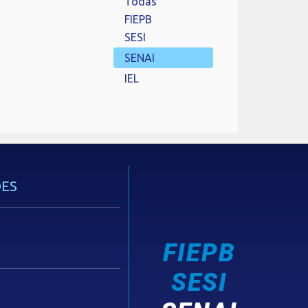
Todas
FIEPB
SESI
SENAI
IEL
ES
FIEPB
SESI