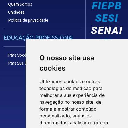
FIEPB
Quem Somos
Unidades
SESI
Política de privacidade
SENAI
EDUCAÇÃO PROFISSIONAL
IEL
Para Você
O nosso site usa
Para Sua Empresa
cookies
FACULDADE
Utilizamos cookies e outras
tecnologias de medição para
melhorar a sua experiência de
Siga nossas Redes Sociais
TECNOLOGIA E INOVAÇÃO
navegação no nosso site, de
forma a mostrar conteúdo
personalizado, anúncios
Eficiência Operacional
INTRANET
direcionados, analisar o tráfego
Têxtil e Confecção