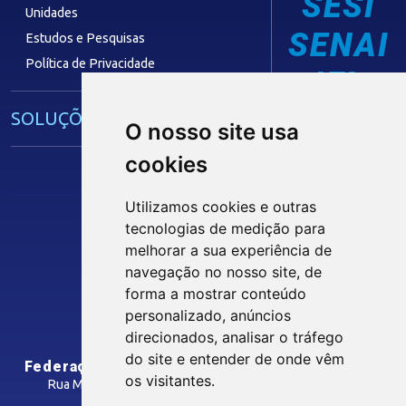
SESI
Unidades
SENAI
Estudos e Pesquisas
Política de Privacidade
IEL
SOLUÇÕES E SERVIÇOS
O nosso site usa
cookies
Guia Industrial
Núcleo de Acesso ao Crédito
Utilizamos cookies e outras
Centro Internacional de Negócios -
tecnologias de medição para
CIN/PB
melhorar a sua experiência de
Siga nossas Redes Sociais
navegação no nosso site, de
forma a mostrar conteúdo
CONTRIBUIÇÃO SINDICAL
personalizado, anúncios
INTRANET
direcionados, analisar o tráfego
SINDICATOS FILIADOS
do site e entender de onde vêm
Federação das Indústrias do Estado da Paraíba
os visitantes.
Rua Manoel Gonçalves Guimarães, 195 - José Pinheiro
CEP: 58407-363 - Campina Grande-PB