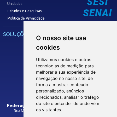
SESI
Unidades
SENAI
Estudos e Pesquisas
Política de Privacidade
IEL
SOLUÇÕES E SERVIÇOS
O nosso site usa
cookies
Guia Industrial
Núcleo de Acesso ao Crédito
Utilizamos cookies e outras
Centro Internacional de Negócios -
tecnologias de medição para
CIN/PB
melhorar a sua experiência de
Siga nossas Redes Sociais
navegação no nosso site, de
forma a mostrar conteúdo
CONTRIBUIÇÃO SINDICAL
personalizado, anúncios
INTRANET
direcionados, analisar o tráfego
SINDICATOS FILIADOS
do site e entender de onde vêm
Federação das Indústrias do Estado da Paraíba
os visitantes.
Rua Manoel Gonçalves Guimarães, 195 - José Pinheiro
CEP: 58407-363 - Campina Grande-PB