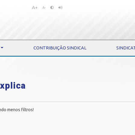
A+
Pular
Pular
A-
para
para
o
o
conteúdo
menu
CONTRIBUIÇÃO SINDICAL
SINDICA
xplica
ndo menos filtros!